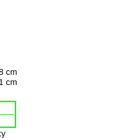
18 cm
21 cm
ky