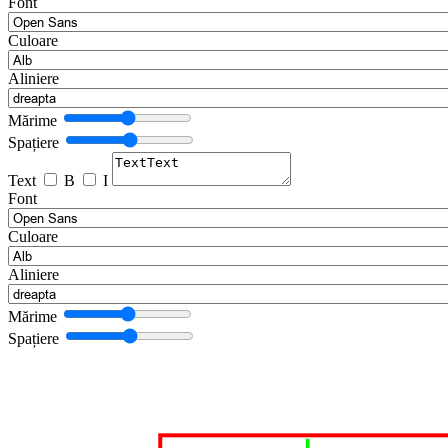
Font
Culoare
Aliniere
Mărime
Spațiere
Text
B
I
Font
Culoare
Aliniere
Mărime
Spațiere