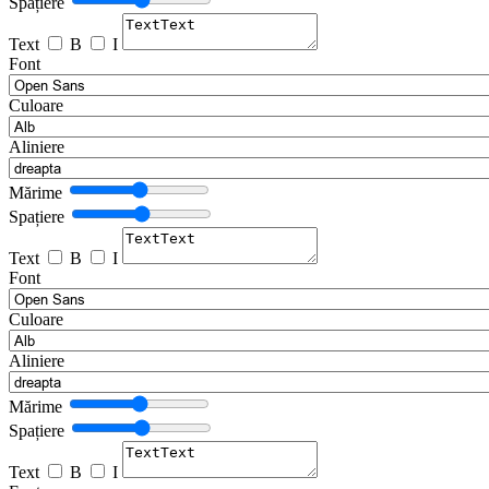
Spațiere
Text
B
I
Font
Culoare
Aliniere
Mărime
Spațiere
Text
B
I
Font
Culoare
Aliniere
Mărime
Spațiere
Text
B
I