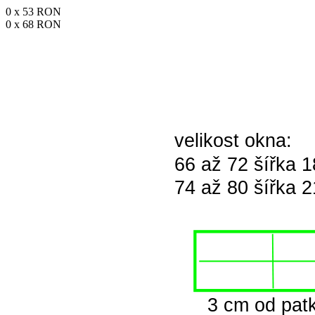
0
x
53 RON
0
x
68 RON
velikost okna:
66 až 72 šířka 
74 až 80 šířka 
3 cm od pat