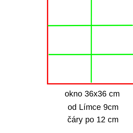
  okno 36x36 cm
od Límce 9cm
čáry po 12 cm