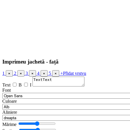
Imprimeu jachetă - față
1
2
3
4
5
+
Přidat vrstvu
×
×
×
×
×
Text
B
I
Font
Culoare
Aliniere
Mărime