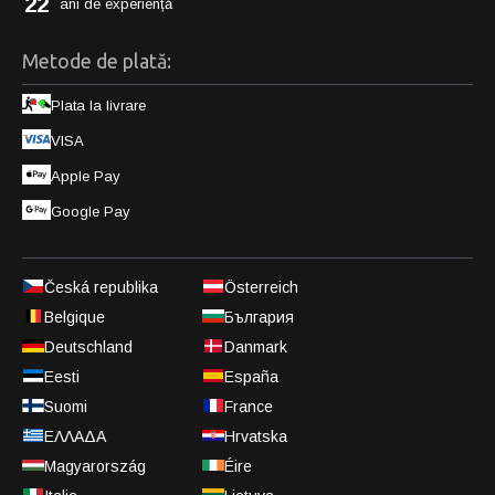
22
ani de experiență
Metode de plată:
Plata la livrare
VISA
Apple Pay
Google Pay
Česká republika
Österreich
Belgique
България
Deutschland
Danmark
Eesti
España
Suomi
France
ΕΛΛΑΔΑ
Hrvatska
Magyarország
Éire