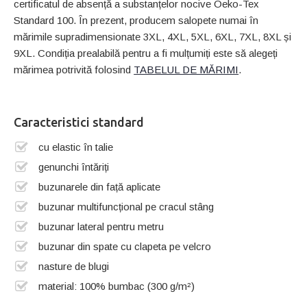
certificatul de absență a substanțelor nocive Oeko-Tex
Standard 100. În prezent, producem salopete numai în
mărimile supradimensionate 3XL, 4XL, 5XL, 6XL, 7XL, 8XL și
9XL. Condiția prealabilă pentru a fi mulțumiți este să alegeți
mărimea potrivită folosind
TABELUL DE MĂRIMI
.
Caracteristici standard
cu elastic în talie
genunchi întăriți
buzunarele din față aplicate
buzunar multifuncțional pe cracul stâng
buzunar lateral pentru metru
buzunar din spate cu clapeta pe velcro
nasture de blugi
material: 100% bumbac (300 g/m²)