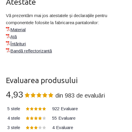
Atestate
Vă prezentăm mai jos atestatele și declarațiile pentru
componentele folosite la fabricarea pantalonilor:
Material
Ață
Întărituri
Bandă reflectorizantă
Evaluarea produsului
4,93
din
983
de evaluări
5 stele
922
Evaluare
4 stele
55
Evaluare
3 stele
4
Evaluare