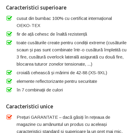
Caracteristici superioare
cusut din bumbac 100% cu certificat internațional
OEKO-TEX
fir de ață cehesc de înaltă rezistență
toate cusăturile create pentru condiții extreme (cusăturile
scaun și pas sunt combinate într-o cusătură împletită cu
3 fire, cusătură overlock laterală asigurată cu două fire,
blocarea tuturor zonelor tensionate, ...)
croială cehească și mărimi de 42-88 (XS-9XL)
elemente reflectorizante pentru securitate
în 7 combinații de culori
Caracteristici unice
Prețuri GARANTATE – dacă găsiți în rețeaua de
magazine cu amănuntul un produs cu aceleași
caracteristici standard și superioare la un preț mai mic,