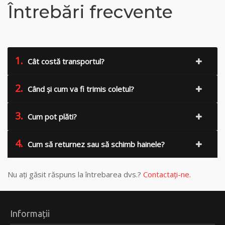
Întrebări frecvente
1.
Cât costă transportul?
2.
Când și cum va fi trimis coletul?
3.
Cum pot plăti?
4.
Cum să returnez sau să schimb hainele?
Nu ați găsit răspuns la întrebarea dvs.?
Contactați-ne.
Informații