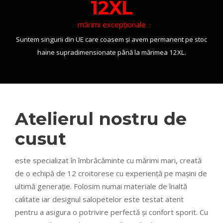
12XL
mărimi excepționale
Suntem singurii din UE care coasem și avem permanent pe stoc
haine supradimensionate până la mărimea 12XL.
Atelierul nostru de
cusut
este specializat în îmbrăcăminte cu mărimi mari, creată
de o echipă de 12 croitorese cu experiență pe mașini de
ultimă generație. Folosim numai materiale de înaltă
calitate iar designul salopetelor este testat atent
pentru a asigura o potrivire perfectă și confort sporit. Cu