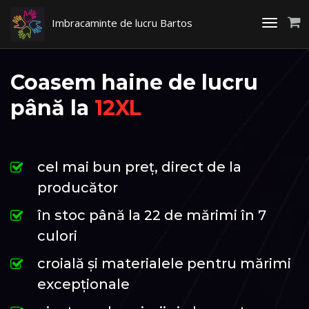
Imbracaminte de lucru Bartos
Toggle
navigati
Coasem haine de lucru
până la
12XL
cel mai bun preț, direct de la
producător
în stoc până la 22 de mărimi în 7
culori
croială și materialele pentru mărimi
excepționale