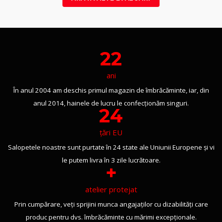
22
ani
În anul 2004 am deschis primul magazin de îmbrăcăminte, iar, din
anul 2014, hainele de lucru le confecționăm singuri.
24
țări EU
Salopetele noastre sunt purtate în 24 state ale Uniunii Europene și vi
le putem livra în 3 zile lucrătoare.
+
atelier protejat
Prin cumpărare, veți sprijini munca angajaților cu dizabilități care
produc pentru dvs. îmbrăcăminte cu mărimi excepționale.