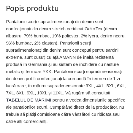
Popis produktu
Pantalonii scurți supradimensionați din denim sunt
confecționați din denim stretch certificat OekoTex (denim
albastru: 79% bumbac, 19% poliester, 2% lycra; denim negru:
98% bumbac, 2% elastan). Pantalonii scurți
supradimensionați din denim sunt concepuți pentru sarcini
extreme, sunt cusuți cu ață AMANN de înaltă rezistență
produsă în Germania și au sistem de închidere cu nasture
metalic și fermoar YKK. Pantalonii scurți supradimensionați
din denim pot fi confecționați la comandă în termen de 1 zi
lucrătoare, în mărimi supradimensionate 3XL, 4XL, 5XL, 6XL,
7XL, 8XL, 9XL, 10XL și 11XL. Vă rugăm să consultați
TABELUL DE MĂRIMI
pentru a vedea dimensiunile specifice
ale pantalonilor scurți. Cumpărând direct de la producător, nu
trebuie să plătiți comisioane către vânzători cu ridicata sau
către alți comercianți.