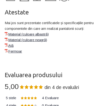
Atestate
Mai jos sunt prezentate certificatele și specificațiile pentru
componentele din care am realizat pantalonii scurți:
Material (culoare albastră)
Material (culoare neagră)
Ață
Fermoar
Evaluarea produsului
5,00
din
4
de evaluări
5 stele
4
Evaluare
4 stele
0
Evaluare