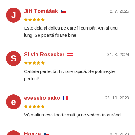
Jiří Tomášek
2. 7. 2026
J
Este deja al doilea pe care îl cumpăr. Am și unul
lung. Se poartă foarte bine.
Silvia Rosecker
31. 3. 2024
S
Calitate perfectă. Livrare rapidă. Se potrivește
perfect!
evaselio sako
23. 10. 2023
e
Vă mulțumesc foarte mult și ne vedem în curând.
Honza
6. 6. 2023