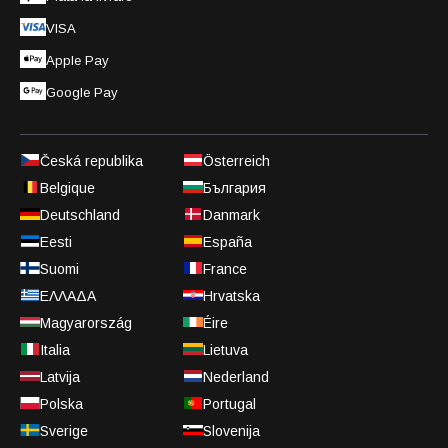
VISA
Apple Pay
Google Pay
Česká republika
Österreich
Belgique
България
Deutschland
Danmark
Eesti
España
Suomi
France
ΕΛΛΑΔΑ
Hrvatska
Magyarország
Éire
Italia
Lietuva
Latvija
Nederland
Polska
Portugal
Sverige
Slovenija