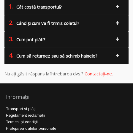
1.
Cât costă transportul?
2.
Când și cum va fi trimis coletul?
3.
Cum pot plăti?
4.
Cum să returnez sau să schimb hainele?
Nu ați găsit răspuns la întrebarea dvs.?
Contactați-ne.
Informații
Transport și plăți
Regulament reclamații
Termeni și condiții
Protejarea datelor personale