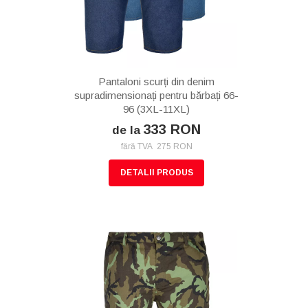
Pantaloni scurți din denim
supradimensionați pentru bărbați 66-
96 (3XL-11XL)
333 RON
de la
fără TVA 275 RON
DETALII PRODUS