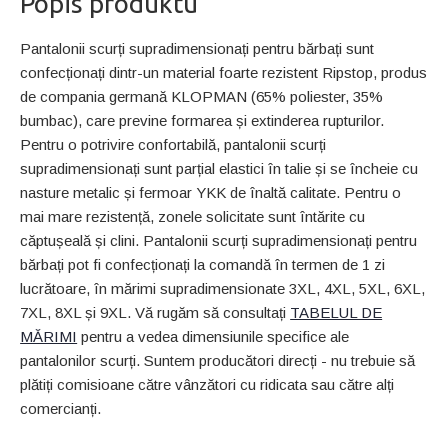
Popis produktu
Pantalonii scurți supradimensionați pentru bărbați sunt
confecționați dintr-un material foarte rezistent Ripstop, produs
de compania germană KLOPMAN (65% poliester, 35%
bumbac), care previne formarea și extinderea rupturilor.
Pentru o potrivire confortabilă, pantalonii scurți
supradimensionați sunt parțial elastici în talie și se încheie cu
nasture metalic și fermoar YKK de înaltă calitate. Pentru o
mai mare rezistență, zonele solicitate sunt întărite cu
căptușeală și clini. Pantalonii scurți supradimensionați pentru
bărbați pot fi confecționați la comandă în termen de 1 zi
lucrătoare, în mărimi supradimensionate 3XL, 4XL, 5XL, 6XL,
7XL, 8XL și 9XL. Vă rugăm să consultați
TABELUL DE
MĂRIMI
pentru a vedea dimensiunile specifice ale
pantalonilor scurți. Suntem producători direcți - nu trebuie să
plătiți comisioane către vânzători cu ridicata sau către alți
comercianți.