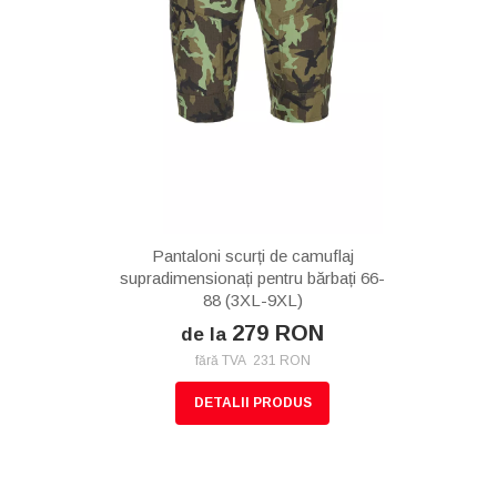
Pantaloni scurți de camuflaj
supradimensionați pentru bărbați 66-
88 (3XL-9XL)
279 RON
de la
fără TVA 231 RON
DETALII PRODUS