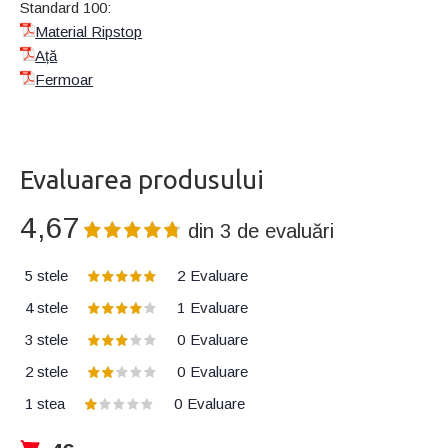
Standard 100:
Material Ripstop
Ață
Fermoar
Evaluarea produsului
4,67
din
3
de evaluări
5 stele
2
Evaluare
4 stele
1
Evaluare
3 stele
0
Evaluare
2 stele
0
Evaluare
1 stea
0
Evaluare