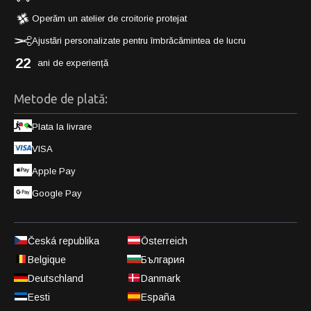
Operăm un atelier de croitorie protejat
Ajustări personalizate pentru îmbrăcămintea de lucru
22
ani de experiență
Metode de plată:
Plata la livrare
VISA
Apple Pay
Google Pay
Česká republika
Österreich
Belgique
България
Deutschland
Danmark
Eesti
España