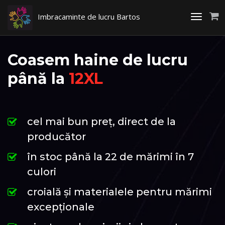
Imbracaminte de lucru Bartos
Toggle
navigati
Coasem haine de lucru
până la
12XL
cel mai bun preț, direct de la
producător
în stoc până la 22 de mărimi în 7
culori
croială și materialele pentru mărimi
excepționale