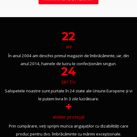
22
ani
În anul 2004 am deschis primul magazin de îmbrăcăminte, iar, din
anul 2014, hainele de lucru le confecționăm singuri.
24
țări EU
Salopetele noastre sunt purtate în 24 state ale Uniunii Europene și vi
le putem livra în 3 zile lucrătoare.
+
atelier protejat
Prin cumpărare, veți sprijini munca angajaților cu dizabilități care
produc pentru dvs. îmbrăcăminte cu mărimi excepționale.