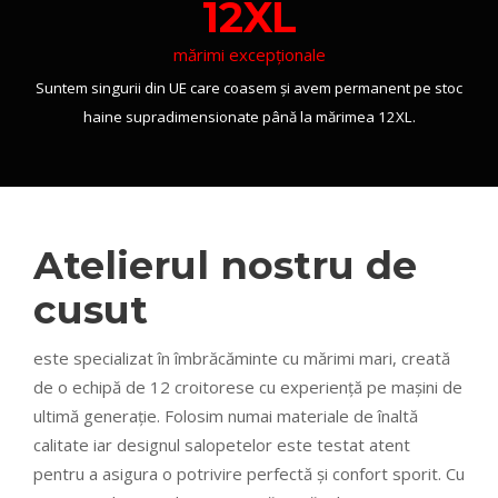
12XL
mărimi excepționale
Suntem singurii din UE care coasem și avem permanent pe stoc
haine supradimensionate până la mărimea 12XL.
Atelierul nostru de
cusut
este specializat în îmbrăcăminte cu mărimi mari, creată
de o echipă de 12 croitorese cu experiență pe mașini de
ultimă generație. Folosim numai materiale de înaltă
calitate iar designul salopetelor este testat atent
pentru a asigura o potrivire perfectă și confort sporit. Cu