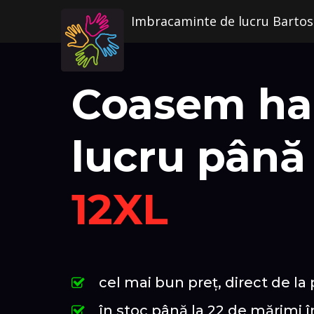
Imbracaminte de lucru Bartos
Coasem ha
lucru până 
12XL
cel mai bun preț, direct de la
în stoc până la 22 de mărimi în