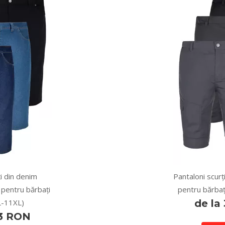
i din denim
Pantaloni scurț
 pentru bărbați
pentru bărbaț
L-11XL)
de la
33 RON