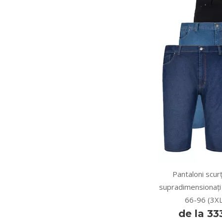
Pantaloni scurț
supradimensionați
66-96 (3X
de la 3