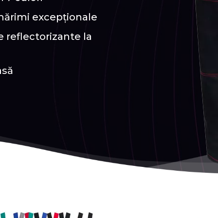
 mărimi excepționale
 reflectorizante la
asă