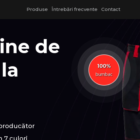
Produse
Întrebări frecvente
Contact
ine de
la
100%
bumbac
 producător
 7 culori