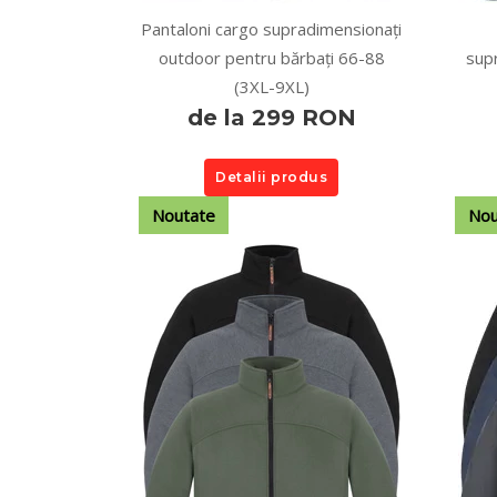
Pantaloni cargo supradimensionați
outdoor pentru bărbați 66-88
sup
(3XL-9XL)
de la 299 RON
Detalii produs
Noutate
Nou