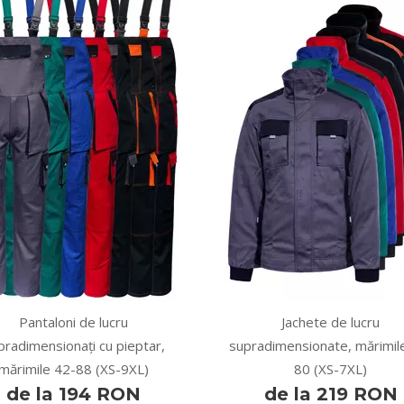
Pantaloni de lucru
Jachete de lucru
pradimensionați cu pieptar,
supradimensionate, mărimil
mărimile 42-88 (XS-9XL)
80 (XS-7XL)
de la 194 RON
de la 219 RON