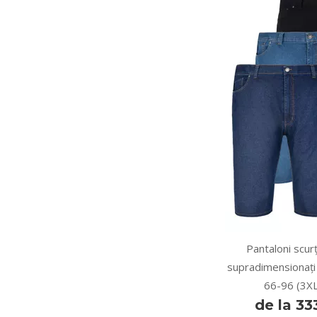
Pantaloni scurț
supradimensionați
66-96 (3X
de la 3