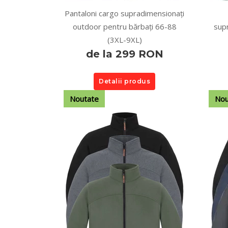
Pantaloni cargo supradimensionați
outdoor pentru bărbați 66-88
sup
(3XL-9XL)
de la 299 RON
Detalii produs
Noutate
Nou