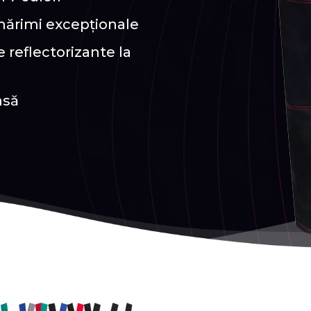
 mărimi excepționale
 reflectorizante la
asă