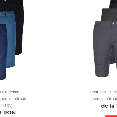
i din denim
Pantaloni scurț
 pentru bărbați
pentru bărbaț
L-11XL)
de la
33 RON