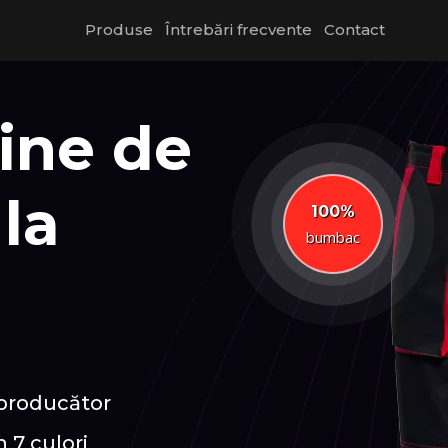
Produse
Întrebări frecvente
Contact
ine de
la
100%
bumbac
 producător
 7 culori