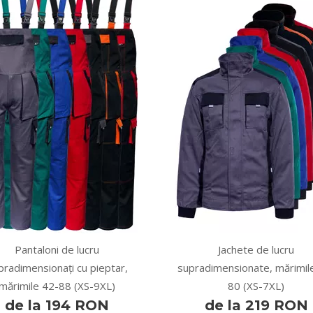
Pantaloni de lucru
Jachete de lucru
pradimensionați cu pieptar,
supradimensionate, mărimil
mărimile 42-88 (XS-9XL)
80 (XS-7XL)
de la 194 RON
de la 219 RON