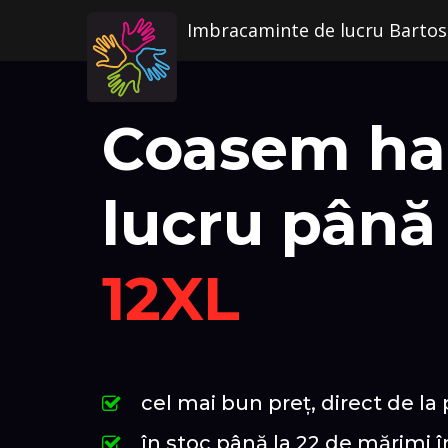
Imbracaminte de lucru Bartos
Coasem ha
lucru până 
12XL
cel mai bun preț, direct de la
în stoc până la 22 de mărimi în