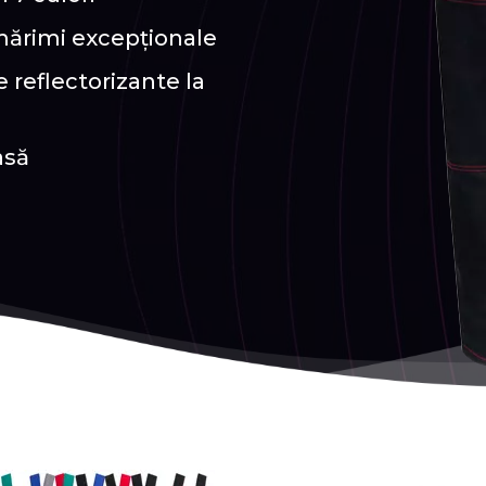
 mărimi excepționale
 reflectorizante la
asă