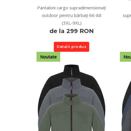
Pantaloni cargo supradimensionați
outdoor pentru bărbați 66-88
sup
(3XL-9XL)
de la 299 RON
Detalii produs
Noutate
Nou