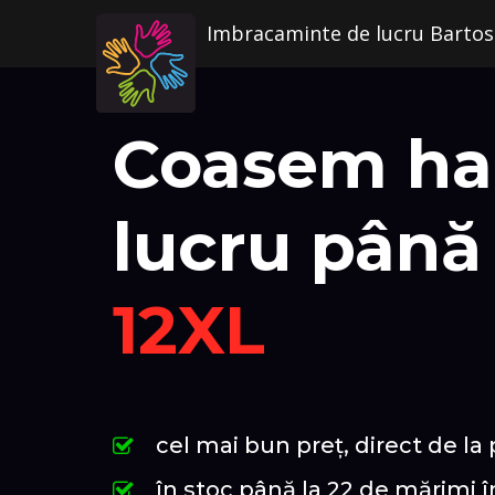
Imbracaminte de lucru Bartos
Coasem ha
lucru până 
12XL
cel mai bun preț, direct de la
în stoc până la 22 de mărimi în