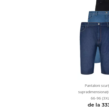
Pantaloni scurț
supradimensionați
66-96 (3X
de la 3