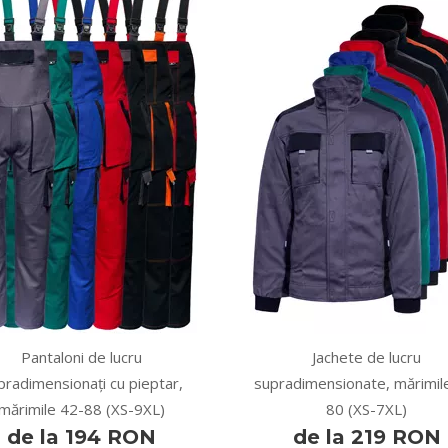
Pantaloni de lucru
Jachete de lucru
pradimensionați cu pieptar,
supradimensionate, mărimil
mărimile 42-88 (XS-9XL)
80 (XS-7XL)
de la 194 RON
de la 219 RON