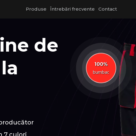
Produse
Întrebări frecvente
Contact
ine de
la
100%
bumbac
 producător
 7 culori