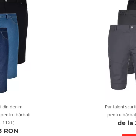
i din denim
Pantaloni scurț
 pentru bărbați
pentru bărbaț
L-11XL)
de la
33 RON